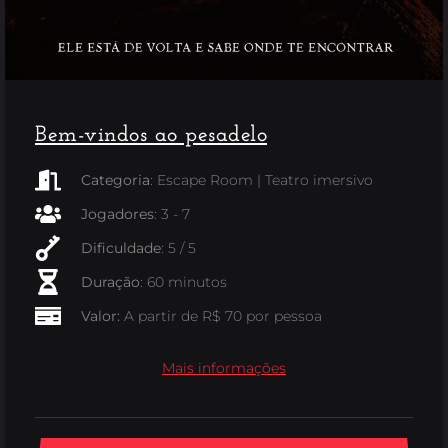
Bem-vindos ao pesadelo
Categoria
: Escape Room | Teatro imersivo
Jogadores
: 3 - 7
Dificuldade
: 5 / 5
Duração
: 60 minutos
Valor:
A partir de R$ 70 por pessoa
Mais informações