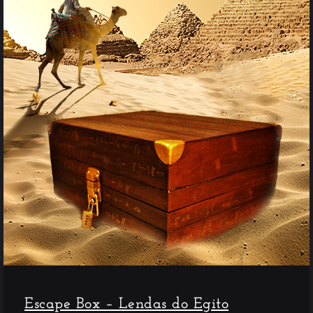
Escape Box – Lendas do Egito