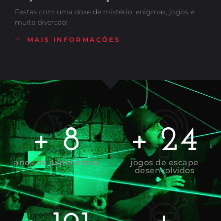
Festas com uma dose de mistério, enigmas, jogos e
muita diversão!
MAIS INFORMAÇÕES
+
8
+
25
anos de experiência
jogos de escape
desenvolvidos