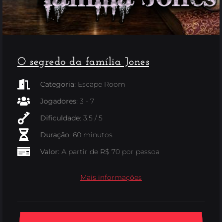
O segredo da família Jones
Categoria
: Escape Room
Jogadores
: 3 - 7
Dificuldade
: 3,5 / 5
Duração
: 60 minutos
Valor:
A partir de R$ 70 por pessoa
Mais informações