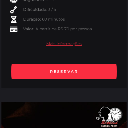
Dificuldade
: 3 / 5
Duração
: 60 minutos
Valor:
A partir de R$ 70 por pessoa
Mais informações
RESERVAR