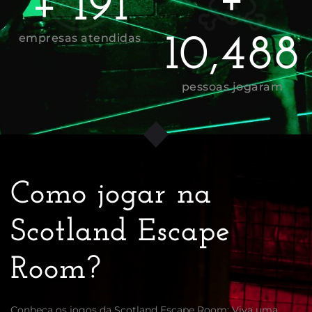
+
+
200
empresas atendidas
11,000
pessoas jogaram
Como jogar na
Scotland Escape
Room?
Conheça os jogos da Scotland Escape Room: Viva uma