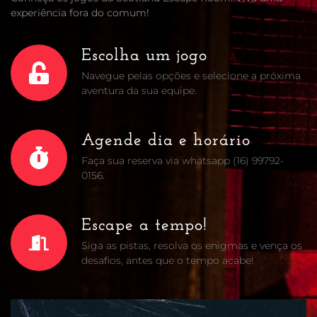
experiência fora do comum!
Escolha um jogo
Navegue pelas opções e selecione a próxima
aventura da sua equipe.
Agende dia e horário
Faça sua reserva via whatsapp (16) 99792-
0156.
Escape a tempo!
Siga as pistas, resolva os enigmas e vença os
desafios, antes que o tempo acabe!