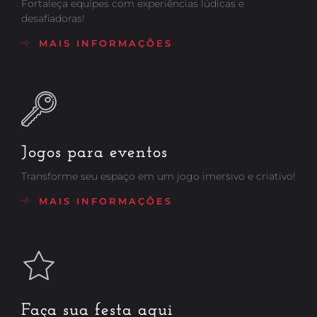
Fortaleça equipes com experiências lúdicas e
desafiadoras!
MAIS INFORMAÇÕES
Jogos para eventos
Transforme seu espaço em um jogo imersivo e criativo!
MAIS INFORMAÇÕES
Faça sua festa aqui