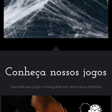
Conheça nossos jogos
Escolha seu jogo e mergulhe em uma nova história